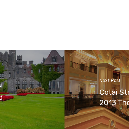
Next Post
st
Cotai St
d
2013 The