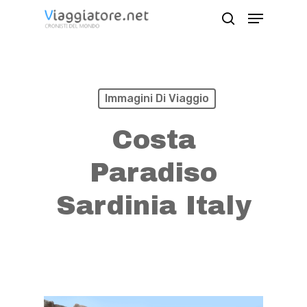
Skip
Menu
search
to
Close
main
Menu
content
Immagini Di Viaggio
Costa
Paradiso
Sardinia Italy