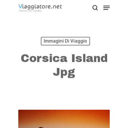
Skip
Menu
search
to
Close
main
Menu
content
Immagini Di Viaggio
Corsica Island
Jpg