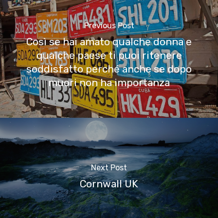
Previous Post
Così se hai amato qualche donna e
qualche paese ti puoi ritenere
soddisfatto perché anche se dopo
muori non ha importanza
Next Post
Cornwall UK