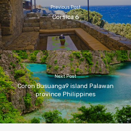
Previous Post
Corsica 6
Next Post
Coron Busuanga9 island Palawan
province Philippines