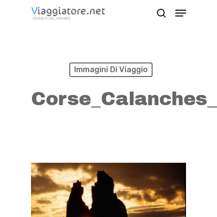
Skip
Menu
search
to
Close
main
Menu
content
Immagini Di Viaggio
Corse_Calanches_