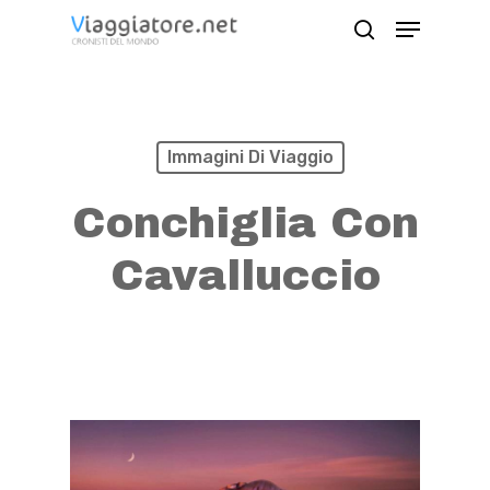
Skip
Menu
search
to
Close
main
Menu
content
Immagini Di Viaggio
Conchiglia Con
Cavalluccio