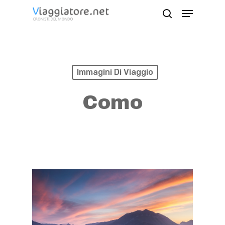
Skip
Menu
search
to
Close
main
Menu
content
Immagini Di Viaggio
Como