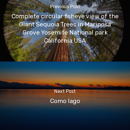
Previous Post
Complete circular fisheye view of the
Giant Sequoia Trees in Mariposa
Grove Yosemite National park
California USA
Next Post
Como lago