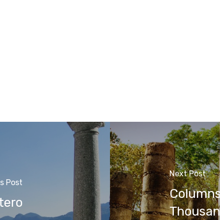
Next Post
s Post
Columns 
tero
Thousan