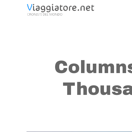
Skip
to
main
content
Columns
Thousa