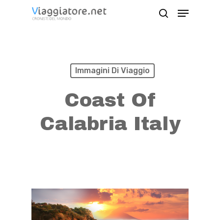
Skip
Menu
search
to
Close
main
Menu
content
Immagini Di Viaggio
Coast Of
Calabria Italy