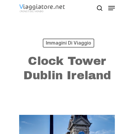
Skip
Menu
search
to
Close
main
Menu
content
Immagini Di Viaggio
Clock Tower
Dublin Ireland