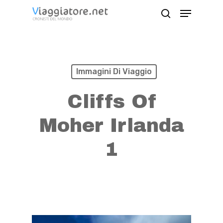
Skip
Menu
search
to
Close
main
Menu
content
Immagini Di Viaggio
Cliffs Of
Moher Irlanda
1