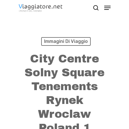
Skip
Menu
search
to
Close
main
Menu
content
Immagini Di Viaggio
City Centre
Solny Square
Tenements
Rynek
Wroclaw
Poland 1