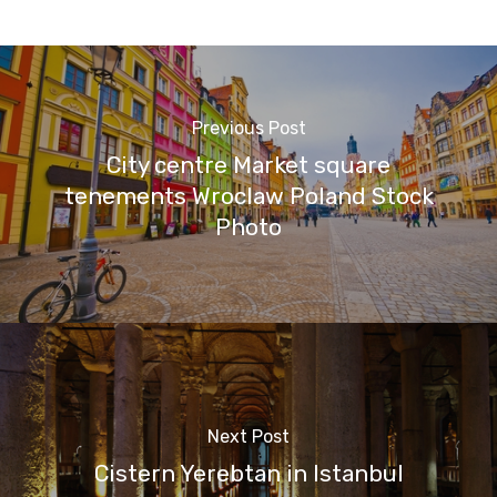
Previous Post
City centre Market square
tenements Wroclaw Poland Stock
Photo
Next Post
Cistern Yerebtan in Istanbul