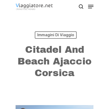
Skip
Menu
search
to
Close
main
Menu
content
Immagini Di Viaggio
Citadel And
Beach Ajaccio
Corsica