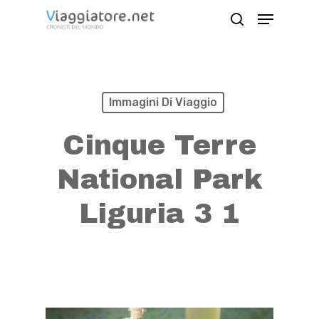
Skip
Menu
search
to
Close
main
Menu
content
Immagini Di Viaggio
Cinque Terre
National Park
Liguria 3 1