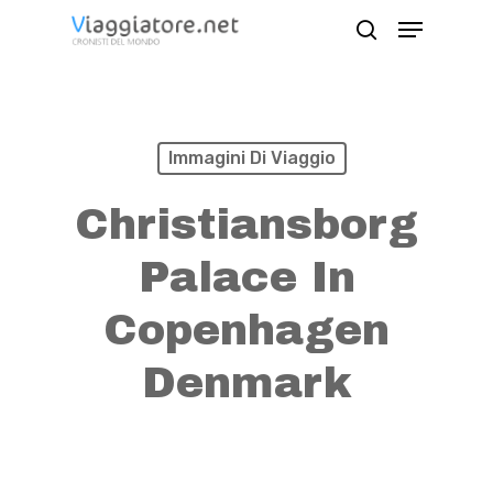
Skip
Menu
search
to
Close
main
Menu
content
Immagini Di Viaggio
Christiansborg
Palace In
Copenhagen
Denmark