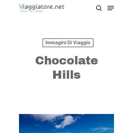
Skip
Menu
search
to
Close
main
Menu
content
Immagini Di Viaggio
Chocolate
Hills