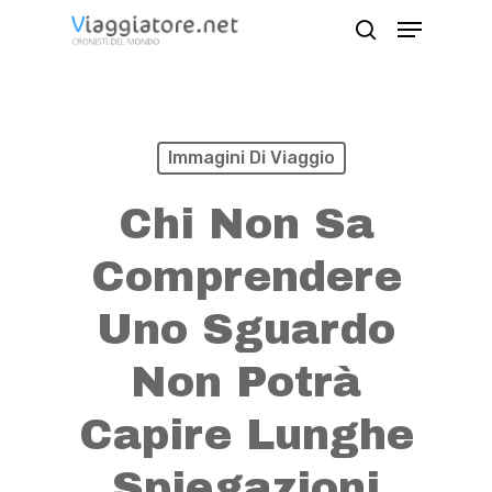
Skip
Menu
search
to
Close
main
Menu
content
Immagini Di Viaggio
Chi Non Sa
Comprendere
Uno Sguardo
Non Potrà
Capire Lunghe
Spiegazioni