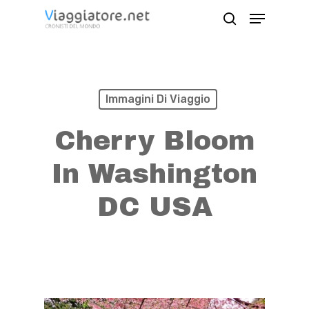
Skip
Menu
search
to
Close
main
Menu
content
Immagini Di Viaggio
Cherry Bloom
In Washington
DC USA