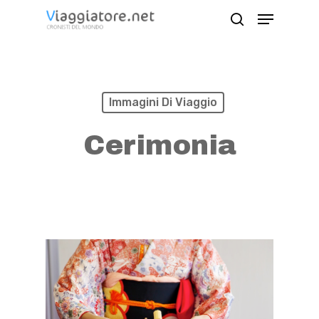
Skip
Menu
search
to
Close
main
Menu
content
Immagini Di Viaggio
Cerimonia