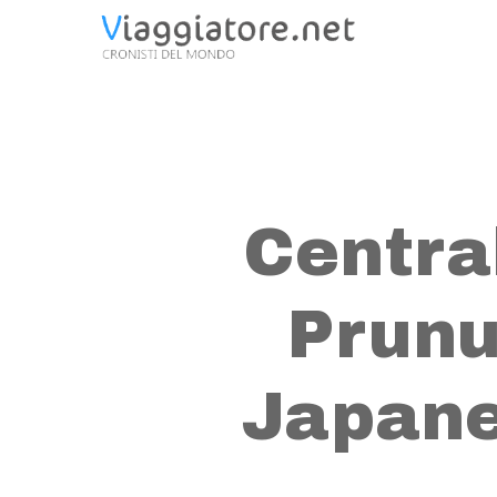
Skip
to
main
content
Centra
Prunu
Japane