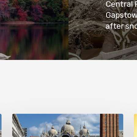
Central 
Gapstow 
after sn