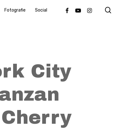
search
Facebook
Youtube
Instagram
Fotografie
Social
rk City
Kanzan
 Cherry