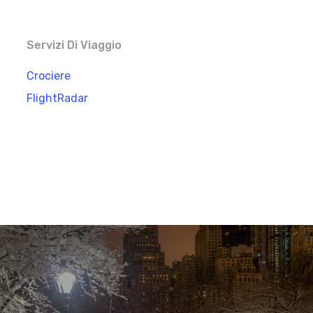
Servizi Di Viaggio
Crociere
FlightRadar