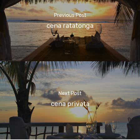
Previous Post
cena ratatonga
Next Post
cena privata