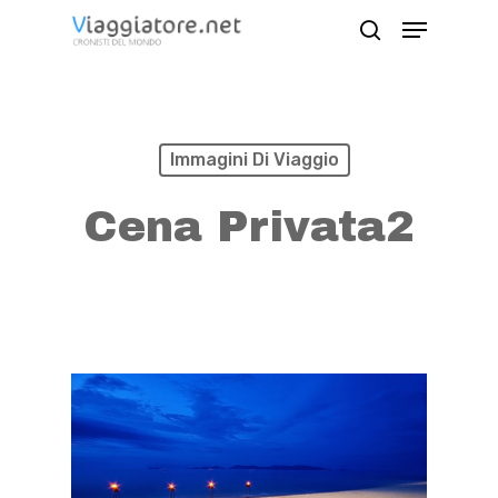
Skip
Menu
search
to
Close
main
Menu
content
Immagini Di Viaggio
Cena Privata2