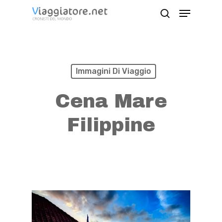
Skip
Menu
search
to
Close
main
Menu
content
Immagini Di Viaggio
Cena Mare
Filippine