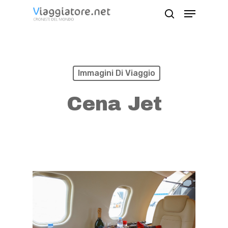
Skip
Menu
search
to
Close
main
Menu
content
Immagini Di Viaggio
Cena Jet