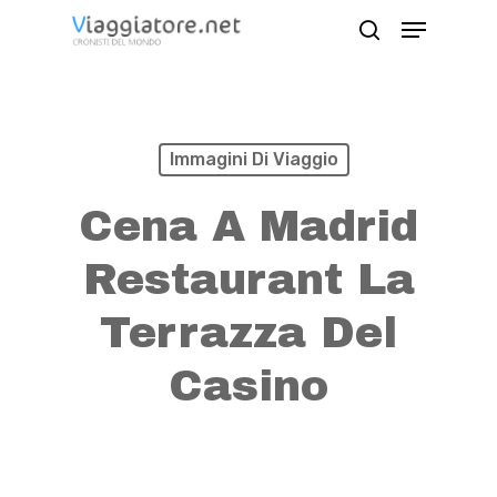
Skip
Menu
search
to
Close
main
Menu
content
Immagini Di Viaggio
Cena A Madrid
Restaurant La
Terrazza Del
Casino