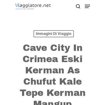
Skip
Menu
search
to
Close
main
Menu
content
Immagini Di Viaggio
Cave City In
Crimea Eski
Kerman As
Chufut Kale
Tepe Kerman
Mangup