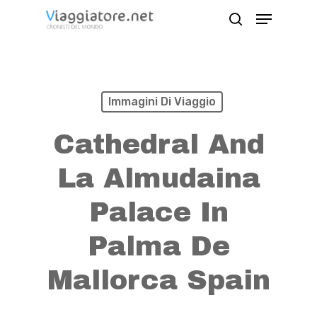
Skip
Menu
search
to
Close
main
Menu
content
Immagini Di Viaggio
Cathedral And
La Almudaina
Palace In
Palma De
Mallorca Spain