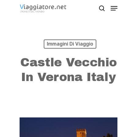
Skip
Menu
search
to
Close
main
Menu
content
Immagini Di Viaggio
Castle Vecchio
In Verona Italy