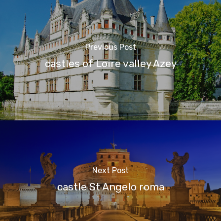
Previous Post
castles of Loire valley Azey
Next Post
castle St Angelo roma