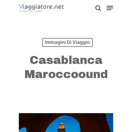
Skip
Menu
search
to
Close
main
Menu
content
Immagini Di Viaggio
Casablanca
Maroccoound