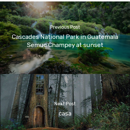
Previous Post
Cascades National Park in Guatemala
Semuc Champey at sunset
Next Post
casa