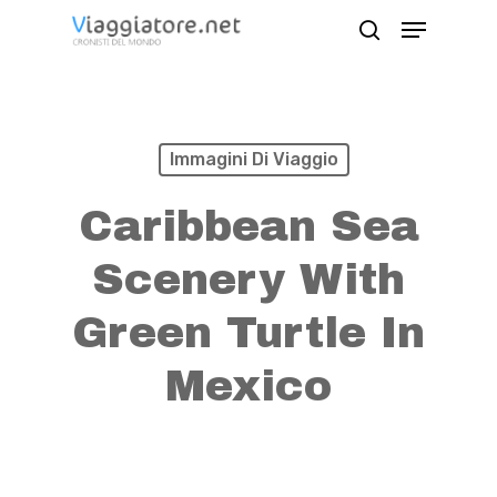
Skip
Menu
search
to
Close
main
Menu
content
Immagini Di Viaggio
Caribbean Sea
Scenery With
Green Turtle In
Mexico