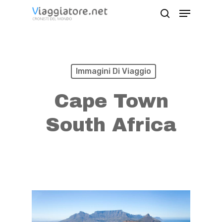
Skip
Menu
search
to
Close
main
Menu
content
Immagini Di Viaggio
Cape Town
South Africa