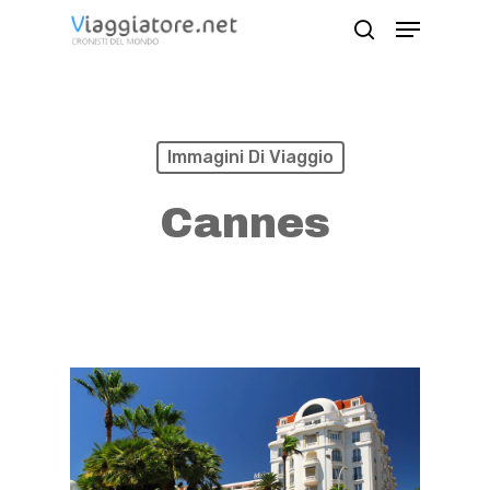
Skip
Menu
search
to
Close
main
Menu
content
Immagini Di Viaggio
Cannes