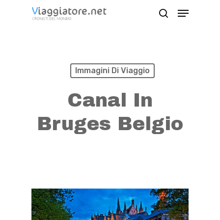
Skip
Menu
search
to
Close
main
Menu
content
Immagini Di Viaggio
Canal In
Bruges Belgio