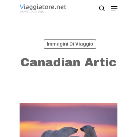
Skip
Menu
search
to
Close
main
Menu
content
Immagini Di Viaggio
Canadian Artic