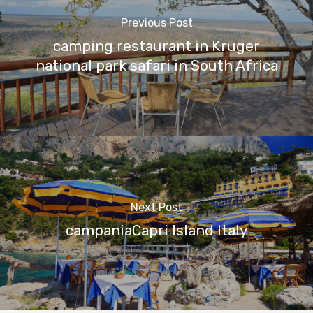
Previous Post
camping restaurant in Kruger
national park safari in South Africa
Next Post
campaniaCapri Island Italy