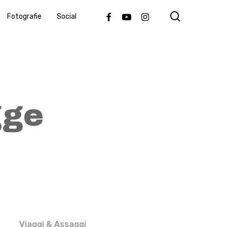
search
Facebook
Youtube
Instagram
Fotografie
Social
gge
Viaggi & Assaggi