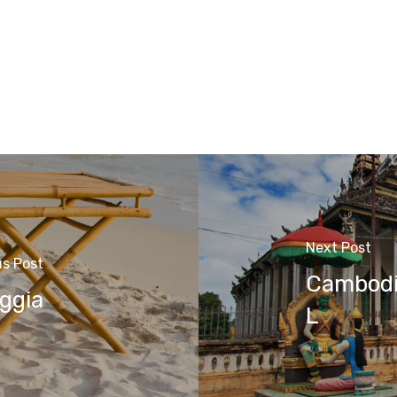
Next Post
us Post
Cambodi
ggia
L