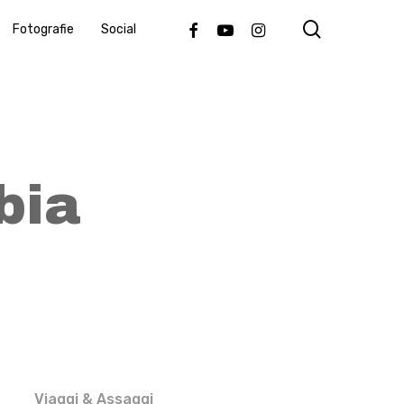
search
Facebook
Youtube
Instagram
Fotografie
Social
bia
Viaggi & Assaggi