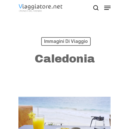
Skip
Menu
search
to
Close
main
Menu
content
Immagini Di Viaggio
Caledonia