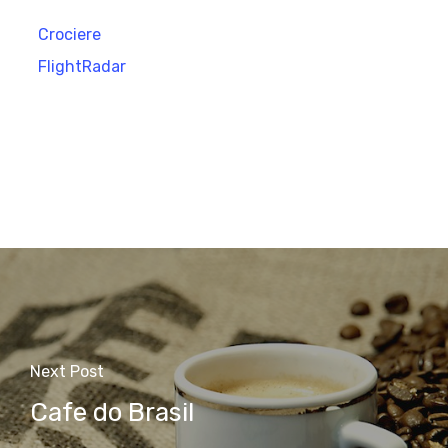
Crociere
FlightRadar
Next Post
Cafe do Brasil