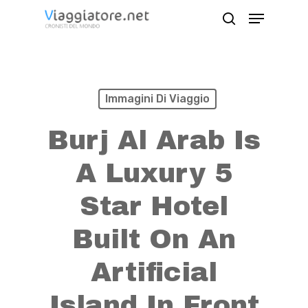
Skip
Menu
search
to
Close
main
Menu
content
Immagini Di Viaggio
Burj Al Arab Is
A Luxury 5
Star Hotel
Built On An
Artificial
Island In Front