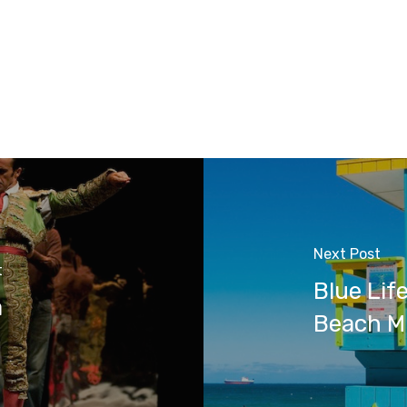
Next Post
t
Blue Lif
a
Beach Mi