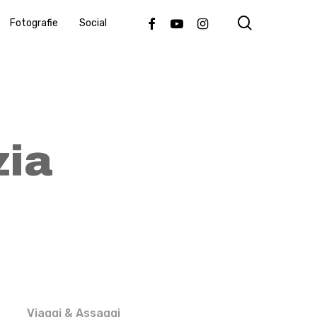
search
Facebook
Youtube
Instagram
Fotografie
Social
ia
Viaggi & Assaggi