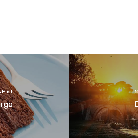
s Post
N
urgo