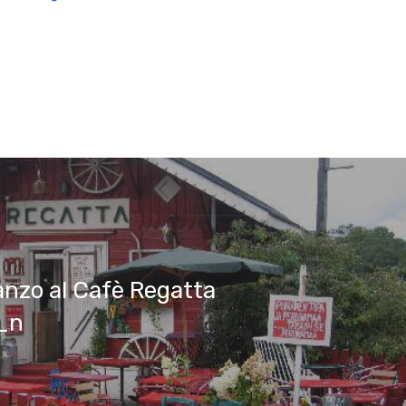
nzo al Cafè Regatta
i_n