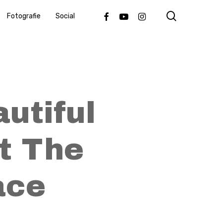
search
Facebook
Youtube
Instagram
Fotografie
Social
utiful
t The
ace