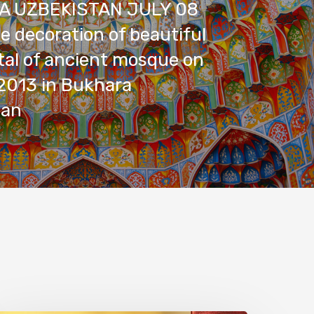
A UZBEKISTAN JULY 08
te decoration of beautiful
tal of ancient mosque on
2013 in Bukhara
tan