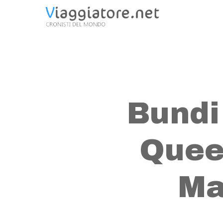
Skip
to
main
content
Bundi
Quee
Ma