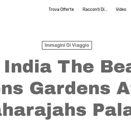
Trova Offerte
Racconti Di…
Video
Immagini Di Viaggio
 India The Bea
ns Gardens A
harajahs Pal