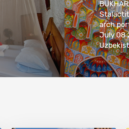
BUKHAR
Stalacti
arch por
July 08 
Uzbekis