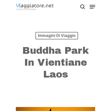
Skip
Menu
search
to
Close
main
Menu
content
Immagini Di Viaggio
Buddha Park
In Vientiane
Laos