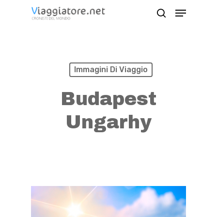
Skip
Menu
search
to
Close
main
Menu
content
Immagini Di Viaggio
Budapest
Ungarhy