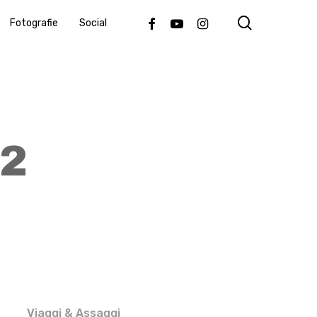
search
Facebook
Youtube
Instagram
Fotografie
Social
k2
Viaggi & Assaggi