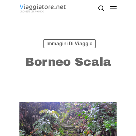
Skip
Menu
search
to
Close
main
Menu
content
Immagini Di Viaggio
Borneo Scala