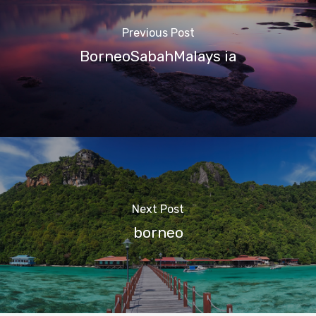
Previous Post
BorneoSabahMalays ia
Next Post
borneo