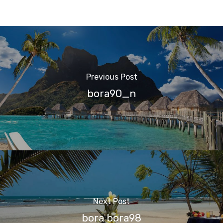
Previous Post
bora90_n
Next Post
bora bora98