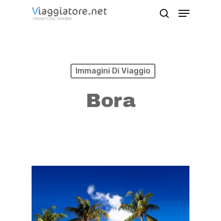
Skip
Menu
search
to
Close
main
Menu
content
Immagini Di Viaggio
Bora