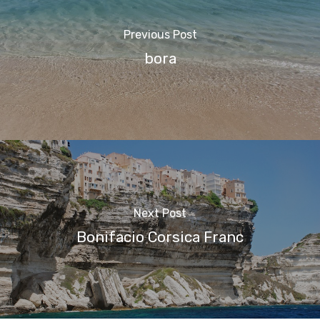
Previous Post
bora
Next Post
Bonifacio Corsica Franc