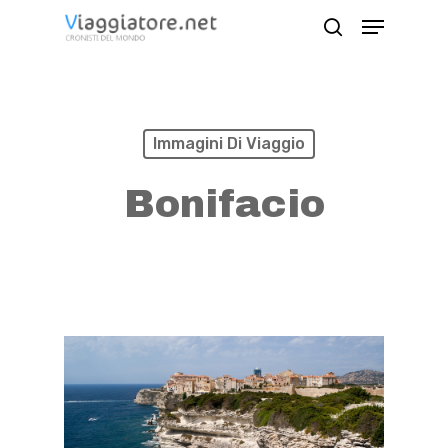
Skip
Menu
search
to
Close
main
Menu
content
Immagini Di Viaggio
Bonifacio