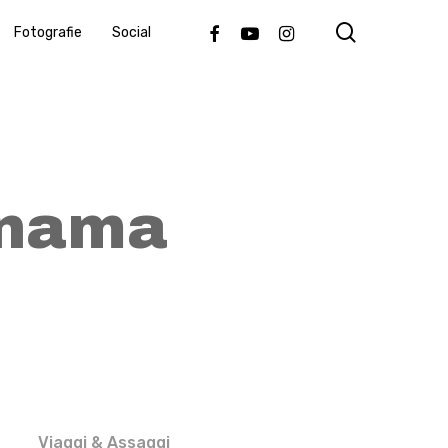
search
Facebook
Youtube
Instagram
Fotografie
Social
anama
Viaggi & Assaggi