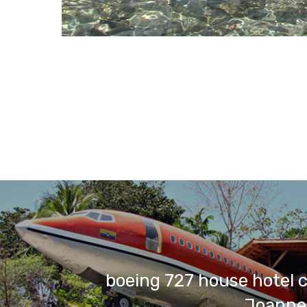
boeing 727 house hotel c
Joanne 