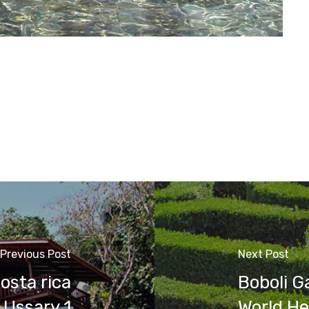
Previous Post
Next Post
osta rica
Boboli 
Ussary 1
World He