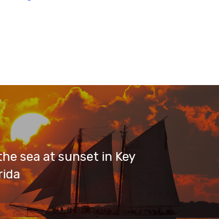
the sea at sunset in Key
rida