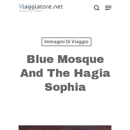
Skip
Menu
search
to
Close
main
Menu
content
Immagini Di Viaggio
Blue Mosque
And The Hagia
Sophia